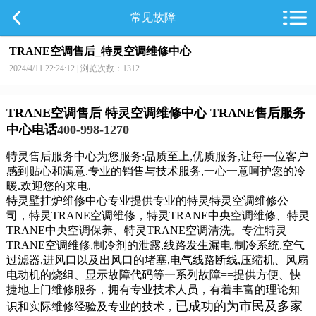
常见故障
TRANE空调售后_特灵空调维修中心
2024/4/11 22:24:12 | 浏览次数：1312
TRANE空调售后 特灵空调维修中心
TRANE售后服务
中心电话
400-998-1270
特灵售后服务中心为您服务:品质至上,优质服务,让每一位客户
感到贴心和满意.专业的销售与技术服务,一心一意呵护您的冷
暖.欢迎您的来电.
特灵
壁挂炉维修中心专业
提供专业的
特灵
特灵
空调维修公
司，
特灵TRANE空调维修，特灵TRANE中央空调维修、特灵
TRANE中央空调保养、特灵TRANE空调清洗。
专注
特灵
TRANE空调维修,
制冷剂的泄露,线路发生漏电,制冷系统,空气
过滤器,进风口以及出风口的堵塞,电气线路断线,压缩机、风扇
电动机的烧组、
显示故障代码等一系列故障
==提供方便、快
捷地上门维修服务，拥有专业技术人员，有着丰富的理论知
已成功的为
市民及多家
识和实际维修经验及专业的技术，