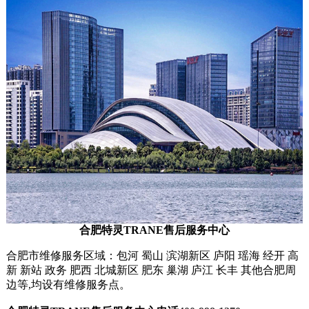
合肥特灵
TRANE
售后服务中心
合肥市维修服务
区域
：包河 蜀山 滨湖新区 庐阳 瑶海 经开 高
新 新站 政务 肥西 北城新区 肥东 巢湖 庐江 长丰 其他合肥周
边等,均设有维修服务点。